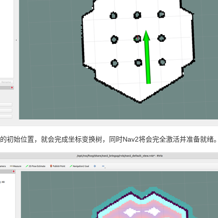
的初始位置，就会完成坐标变换树，同时Nav2将会完全激活并准备就绪