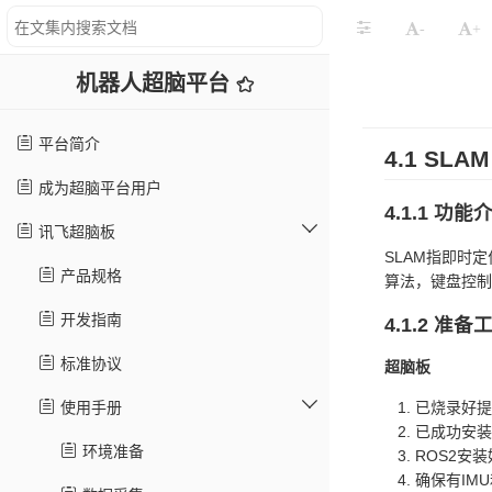
-
+
机器人超脑平台
平台简介
4.1 SLAM
成为超脑平台用户
4.1.1 功能
讯飞超脑板
SLAM指即时定位与
产品规格
算法，键盘控制
开发指南
4.1.2 准备
标准协议
超脑板
使用手册
已烧录好提供
已成功安装
环境准备
ROS2安装好
确保有IM