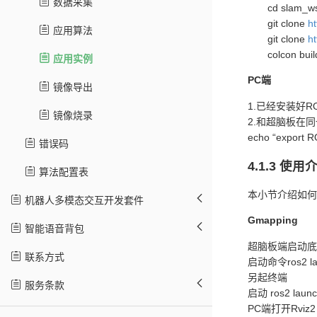
数据采集
cd slam_ws
git clone
ht
应用算法
git clone
ht
colcon buil
应用实例
PC端
镜像导出
1.已经安装好R
镜像烧录
2.和超脑板在同
echo “export 
错误码
4.1.3 使用
算法配置表
本小节介绍如何
机器人多模态交互开发套件
Gmapping
智能语音背包
超脑板端启动底
联系方式
启动命令ros2 laun
另起终端
服务条款
启动 ros2 launc
PC端打开Rviz2