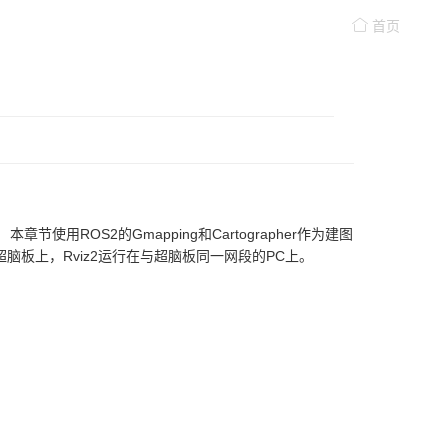
首页
M）。 本章节使用ROS2的Gmapping和Cartographer作为建图
超脑板上，Rviz2运行在与超脑板同一网段的PC上。