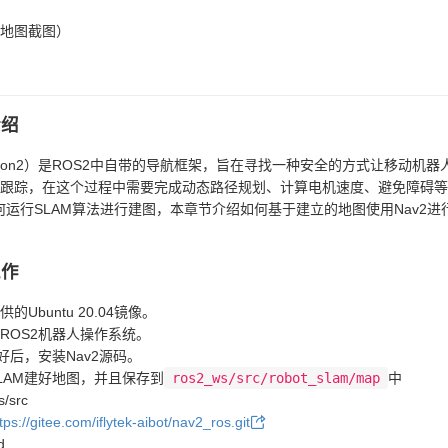
地图截图）
介绍
igation2）是ROS2中自带的导航框架，旨在寻找一种安全的方式让移动
跟踪，在这个过程中需要完成动态路径规划、计算电机速度、避免障碍等
如何运行SLAM算法进行建图，本章节介绍如何基于建立的地图使用Nav2进行
工作
的Ubuntu 20.04镜像。
ROS2机器人操作系统。
好后，安装Nav2源码。
LAM建好地图，并且保存到
ros2_ws/src/robot_slam/map
中
/src
tps://gitee.com/iflytek-aibot/nav2_ros.git
d