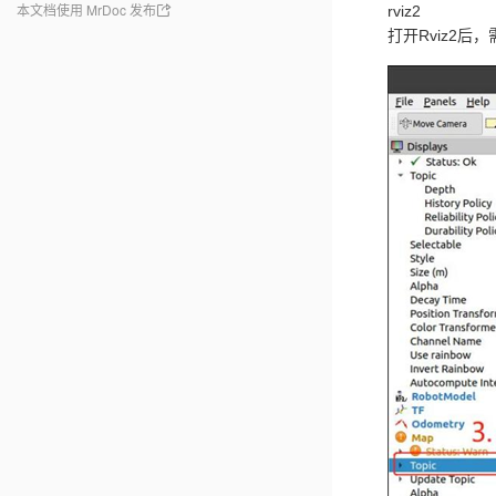
本文档使用 MrDoc 发布
rviz2
打开Rviz2后